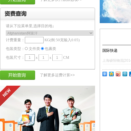
请从下拉菜单里,选择目的地↓
计费重量：
KG(例:50克输入0.05)
包装类型：
文件类
包裹类
国际快递
包装尺寸：
x
x
CM
上海硕恒物流[2014.
了解更多运费计算>>