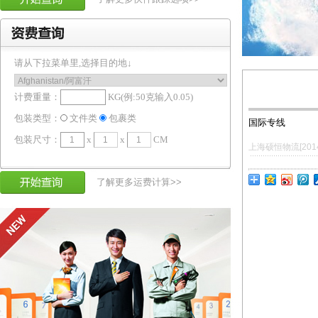
请从下拉菜单里,选择目的地↓
计费重量：
KG(例:50克输入0.05)
包装类型：
文件类
包裹类
国际专线
包装尺寸：
x
x
CM
上海硕恒物流[2014.
了解更多运费计算>>